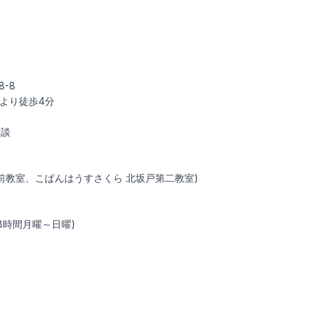
8-8
より徒歩4分
相談
前教室、こぱんはうすさくら 北坂戸第二教室)
時間8時間月曜～日曜)