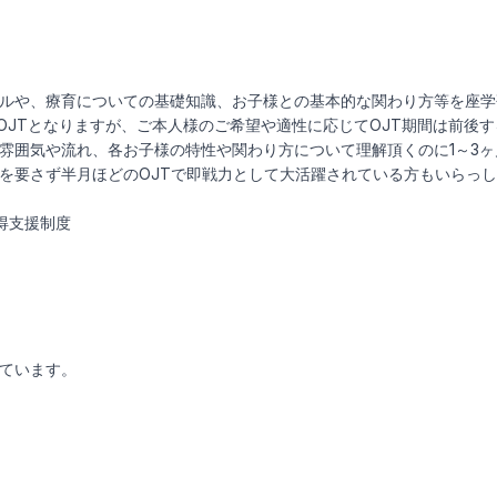
ルや、療育についての基礎知識、お子様との基本的な関わり方等を座学
のOJTとなりますが、ご本人様のご希望や適性に応じてOJT期間は前後
雰囲気や流れ、各お子様の特性や関わり方について理解頂くのに1～3
を要さず半月ほどのOJTで即戦力として大活躍されている方もいらっ
取得支援制度
ています。
）