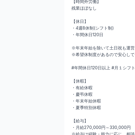
【時間外労働】
残業ほぼなし
【休日】
・4週8休制(シフト制)
・年間休日120日
※年末年始を除いて土日祝も運営
※希望休制度があるので安心して
#年間休日120日以上 #月１シフ
【休暇】
・有給休暇
・慶弔休暇
・年末年始休暇
・夏季特別休暇
【給与】
・月給270,000円～330,000円
※給与は経験・能力に応じ、相談