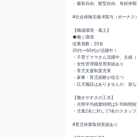
・服装自由、髪型自由、有給休暇
#社会保険完備 #賞与（ボーナス）
【職場環境・風土】
◆働く環境
従業員数：20名
20代〜60代が活躍中！
・子育てママさん活躍中、主婦（
・女性管理職登用実績あり
・育児支援制度充実
・家事・育児経験が役立つ
・託児施設はありませんが、急な
【働きやすさの工夫】
・月間平均残業時間は5-10時間
・児童2名に対して1名のスタッ
#育児休業取得実績あり