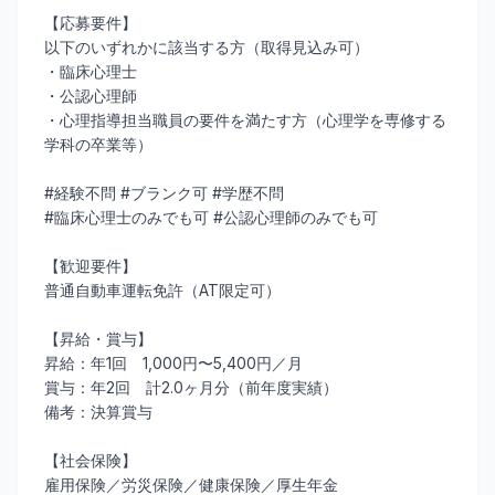
【応募要件】
以下のいずれかに該当する方（取得見込み可）
・臨床心理士
・公認心理師
・心理指導担当職員の要件を満たす方（心理学を専修する
学科の卒業等）
#経験不問 #ブランク可 #学歴不問
#臨床心理士のみでも可 #公認心理師のみでも可
【歓迎要件】
普通自動車運転免許（AT限定可）
【昇給・賞与】
昇給：年1回 1,000円〜5,400円／月
賞与：年2回 計2.0ヶ月分（前年度実績）
備考：決算賞与
【社会保険】
雇用保険／労災保険／健康保険／厚生年金