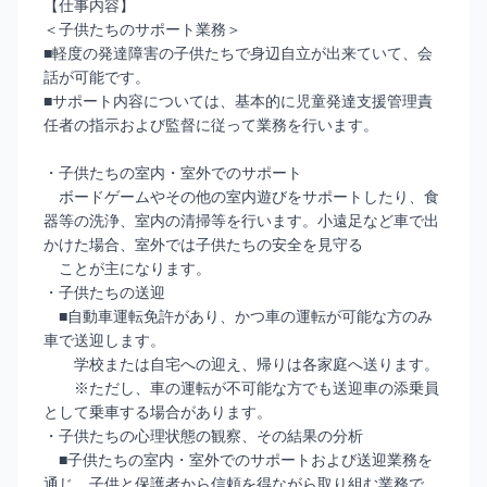
【仕事内容】
＜子供たちのサポート業務＞
■軽度の発達障害の子供たちで身辺自立が出来ていて、会
話が可能です。
■サポート内容については、基本的に児童発達支援管理責
任者の指示および監督に従って業務を行います。
・子供たちの室内・室外でのサポート
ボードゲームやその他の室内遊びをサポートしたり、食
器等の洗浄、室内の清掃等を行います。小遠足など車で出
かけた場合、室外では子供たちの安全を見守る
ことが主になります。
・子供たちの送迎
■自動車運転免許があり、かつ車の運転が可能な方のみ
車で送迎します。
学校または自宅への迎え、帰りは各家庭へ送ります。
※ただし、車の運転が不可能な方でも送迎車の添乗員
として乗車する場合があります。
・子供たちの心理状態の観察、その結果の分析
■子供たちの室内・室外でのサポートおよび送迎業務を
通じ、子供と保護者から信頼を得ながら取り組む業務で