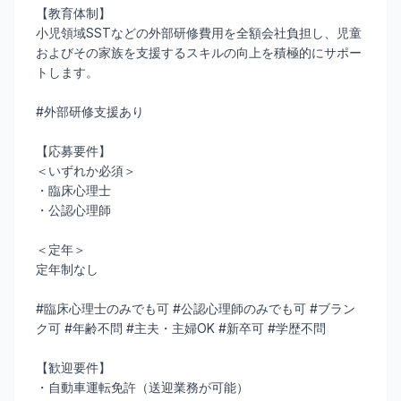
【教育体制】
小児領域SSTなどの外部研修費用を全額会社負担し、児童
およびその家族を支援するスキルの向上を積極的にサポー
トします。
#外部研修支援あり
【応募要件】
＜いずれか必須＞
・臨床心理士
・公認心理師
＜定年＞
定年制なし
#臨床心理士のみでも可 #公認心理師のみでも可 #ブラン
ク可 #年齢不問 #主夫・主婦OK #新卒可 #学歴不問
【歓迎要件】
・自動車運転免許（送迎業務が可能）