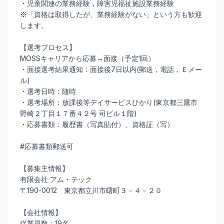
・児童関連の業務経験，障害児福祉施設業務経験
※「資格は取得したが、業務経験がない」という方も歓迎
します。
【選考プロセス】
MOSSキャリアから応募→面接（予定1回）
・面接選考結果通知：面接後7日以内(郵送，電話，Ｅメー
ル)
・選考日時：随時
・選考場所：放課後等デイサービスひかり(東京都三鷹市
野崎２丁目１７番４２号 司ビル１階)
・応募書類：履歴書（写真貼付）、資格証（写）
#応募書類郵送可
【募集主情報】
有限会社 アム・テック
〒190-0012 東京都立川市曙町３－４－２０
【会社情報】
従業員数：19名