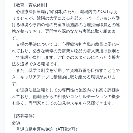
【教育・育成体制】
・心理療法担当職は1名体制のため、職場内でのOJTはあ
りませんが、近隣の大学による外部スーパービジョンを受
ける環境や県内の他の児童養護施設の心理担当職員との連
携が整っており、専門性を深めながら実践に取り組めま
す。
・支援の手法については、心理療法担当職の裁量に委ねら
れており、必要な研修の受講費や物品の購入費用は原則と
して施設が負担します。ご自身のスタイルに合った支援方
法を追求できる職場です。
・また、奨学金制度を活用して資格取得を目指すこともで
き、キャリアアップに積極的に取り組める環境がありま
す。
・心理療法担当職としての専門性は施設内でも高く評価さ
れており、他職種からの相談やコンサルテーションの機会
も多く、専門家としての知見やスキルを発揮できます。
【応募要件】
必須
・普通自動車運転免許（AT限定可）