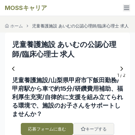
MOSSキャリア
ホーム
児童養護施設 あいむの公認心理師/臨床心理士 求人
児童養護施設 あいむの公認心理
師/臨床心理士 求人
1
/
2
児童養護施設/山梨県甲府市下飯田勤務/
甲府駅から車で約15分/研鑽費用補助、福
利厚生充実/自律的に支援を組み立てられ
る環境で、施設のお子さんをサポートし
ませんか？
応募フォームに進む
キープする