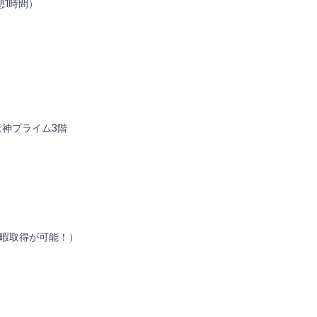
休憩1時間）
 天神プライム3階
暇取得が可能！）